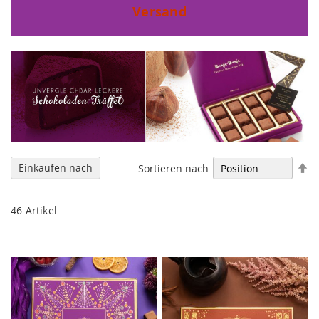
Versand
In
Einkaufen nach
Sortieren nach
ab
Re
46
Artikel