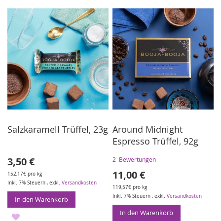
WUNSCHLISTE
WUNSCHLISTE
HINZUFÜGEN
HINZUFÜGEN
Salzkaramell Trüffel, 23g
Around Midnight
Espresso Trüffel, 92g
3,50 €
2
Bewertungen
11,00 €
152,17€ pro kg
Inkl. 7% Steuern
,
exkl.
Versandkosten
119,57€ pro kg
Inkl. 7% Steuern
,
exkl.
Versandkosten
In den Warenkorb
In den Warenkorb
ZUR