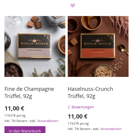
ZUR
WUNSCHLISTE
WUNSCHLISTE
HINZUFÜGEN
HINZUFÜGEN
Fine de Champagne
Haselnuss-Crunch
Trüffel, 92g
Trüffel, 92g
11,00 €
2
Bewertungen
11,00 €
119,57€ pro kg
Inkl. 7% Steuern
,
exkl.
Versandkosten
119,57€ pro kg
Inkl. 7% Steuern
,
exkl.
Versandkosten
In den Warenkorb