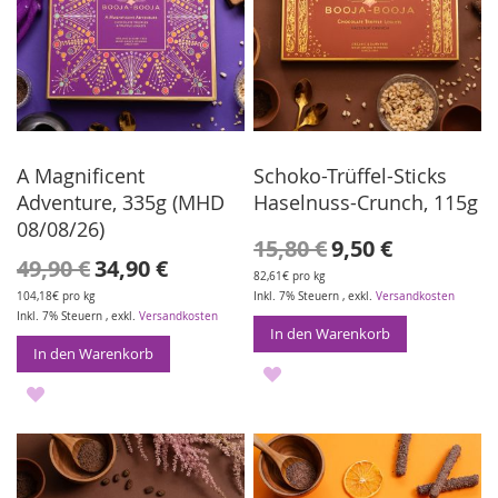
A Magnificent
Schoko-Trüffel-Sticks
Adventure, 335g (MHD
Haselnuss-Crunch, 115g
08/08/26)
Sonderangebot
15,80 €
9,50 €
Sonderangebot
49,90 €
34,90 €
82,61€ pro kg
104,18€ pro kg
Inkl. 7% Steuern
,
exkl.
Versandkosten
Inkl. 7% Steuern
,
exkl.
Versandkosten
In den Warenkorb
In den Warenkorb
ZUR
ZUR
WUNSCHLISTE
WUNSCHLISTE
HINZUFÜGEN
HINZUFÜGEN