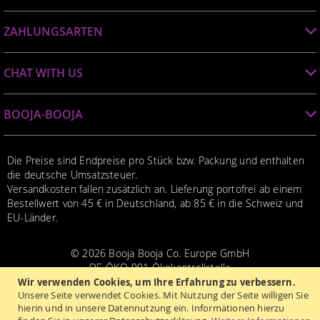
Suchen
Händlerverzeichnis
ZAHLUNGSARTEN
Vertrag widerrufen
Newsletter
PayPal
Booja-Playground
CHAT WITH US
Lastschrift
Vorkasse
Facebook
Twitter
Rechnung
BOOJA-BOOJA
(ab der 2. Bestellung)
Kontakt
Datenschutz
Die Preise sind Endpreise pro Stück bzw. Packung und enthalten
die deutsche Umsatzsteuer.
AGB
Versandkosten fallen zusätzlich an. Lieferung portofrei ab einem
Impressum
Bestellwert von 45 € in Deutschland, ab 85 € in die Schweiz und
EU-Länder.
© 2026 Booja Booja Co. Europe GmbH
DE‑ÖKO‑001 Ökokontrollstelle
Wir verwenden Cookies, um Ihre Erfahrung zu verbessern.
Unsere Seite verwendet Cookies. Mit Nutzung der Seite willigen Sie
hierin und in unsere Datennutzung ein. Informationen hierzu