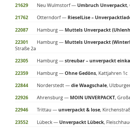
21629
Neu Wulmstorf —
Umbruch Unverpackt
,
21762
Otterndorf —
RieselLise – Unverpacktla
22087
Hamburg —
Muttels Unverpackt (Uhlenh
22301
Hamburg —
Muttels Unverpackt (Winter
Straße 2a
22305
Hamburg —
streubar – unverpackt eink
22359
Hamburg —
Ohne Gedöns
, Kattjahren 1c
22844
Norderstedt —
die Waagschale
, Ulzburger
22926
Ahrensburg —
MOIN UNVERPACKT
, Große
22946
Trittau —
unverpackt & lose
, Kirchenstra
23552
Lübeck —
Unverpackt Lübeck
, Fleischha