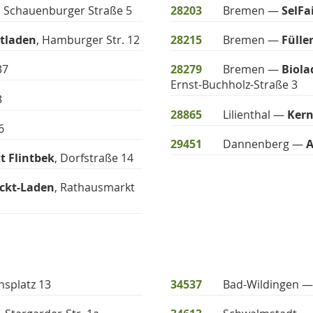
, Schauenburger Straße 5
28203
Bremen —
SelFa
tladen
, Hamburger Str. 12
28215
Bremen —
Füller
37
28279
Bremen —
Biol
Ernst-Buchholz-Straße 3
3
28865
Lilienthal —
Kern
6
29451
Dannenberg —
A
t Flintbek
, Dorfstraße 14
ackt-Laden
, Rathausmarkt
nsplatz 13
34537
Bad-Wildingen 