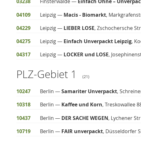
03238
Finsterwalde —
Einfach Ohne – Unverpac
04109
Leipzig —
Macis - Biomarkt
, Markgrafenst
04229
Leipzig —
LIEBER LOSE
, Zschochersche Str
04275
Leipzig —
Einfach Unverpackt Leipzig
, K
04317
Leipzig —
LOCKER und LOSE
, Josephinens
PLZ-Gebiet 1
(21)
10247
Berlin —
Samariter Unverpackt
, Schrein
10318
Berlin —
Kaffee und Korn
, Treskowallee 8
10437
Berlin —
DER SACHE WEGEN
, Lychener Str
10719
Berlin —
FAIR unverpackt
, Düsseldorfer S