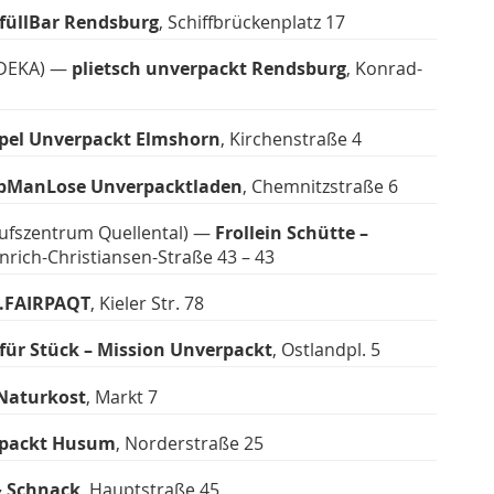
füllBar Rendsburg
, Schiffbrückenplatz 17
EDEKA) —
plietsch unverpackt Rendsburg
, Konrad-
pel Unverpackt Elmshorn
, Kirchenstraße 4
pManLose Unverpacktladen
, Chemnitzstraße 6
ufszentrum Quellental) —
Frollein Schütte –
inrich-Christiansen-Straße 43 – 43
.FAIRPAQT
, Kieler Str. 78
für Stück – Mission Unverpackt
, Ostlandpl. 5
Naturkost
, Markt 7
packt Husum
, Norderstraße 25
& Schnack
, Hauptstraße 45