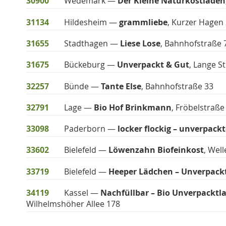
30900
Wedemark —
Der Kleine Naturkostladen
31134
Hildesheim —
grammliebe
, Kurzer Hagen
31655
Stadthagen —
Liese Lose
, Bahnhofstraße 
31675
Bückeburg —
Unverpackt & Gut
, Lange St
32257
Bünde —
Tante Else
, Bahnhofstraße 33
32791
Lage —
Bio Hof Brinkmann
, Fröbelstraße
33098
Paderborn —
locker flockig – unverpackt
33602
Bielefeld —
Löwenzahn Biofeinkost
, Well
33719
Bielefeld —
Heeper Lädchen – Unverpack
34119
Kassel —
Nachfüllbar – Bio Unverpacktl
Wilhelmshöher Allee 178