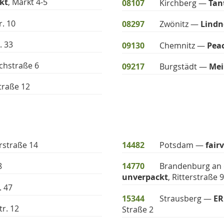
kt
, Markt 4-5
08107
Kirchberg —
Tan
r. 10
08297
Zwönitz —
Lindn
. 33
09130
Chemnitz —
Pea
ochstraße 6
09217
Burgstädt —
Mei
traße 12
erstraße 14
14482
Potsdam —
fair
8
14770
Brandenburg an 
unverpackt
, Ritterstraße 
. 47
15344
Strausberg —
ER
tr. 12
Straße 2