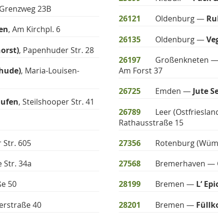
 Grenzweg 23B
26121
Oldenburg —
Ru
den
, Am Kirchpl. 6
26135
Oldenburg —
Ve
orst)
, Papenhuder Str. 28
26197
Großenkneten 
hude)
, Maria-Louisen-
Am Forst 37
26725
Emden —
Jute S
aufen
, Steilshooper Str. 41
26789
Leer (Ostfriesla
Rathausstraße 15
 Str. 605
27356
Rotenburg (Wü
 Str. 34a
27568
Bremerhaven —
ße 50
28199
Bremen —
L‘ Ep
uerstraße 40
28201
Bremen —
Füllk