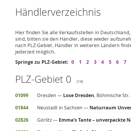
Händlerverzeichnis
Hier finden Sie alle Verkaufsstellen in Deutschland
sind, bitten sie den Händler, diese wieder aufzun
nach PLZ-Gebiet. Händler in weiteren Ländern fin
jederzeit möglich.
Springe zu PLZ-Gebiet:
0
1
2
3
4
5
6
7
PLZ-Gebiet 0
(14)
01099
Dresden —
Lose Dresden
, Böhmische Str.
01844
Neustadt in Sachsen —
Naturraum Unver
02826
Görlitz —
Emma’s Tante – unverpackte N