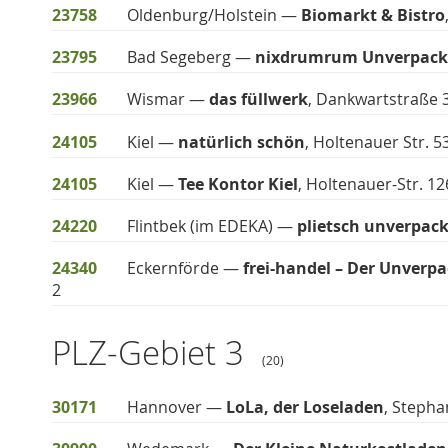
23758
Oldenburg/Holstein —
Biomarkt & Bistro
23795
Bad Segeberg —
nixdrumrum Unverpack
23966
Wismar —
das füllwerk
, Dankwartstraße 
24105
Kiel —
natürlich schön
, Holtenauer Str. 5
24105
Kiel —
Tee Kontor Kiel
, Holtenauer-Str. 12
24220
Flintbek (im EDEKA) —
plietsch unverpack
24340
Eckernförde —
frei-handel – Der Unverp
2
PLZ-Gebiet 3
(20)
30171
Hannover —
LoLa, der Loseladen
, Stepha