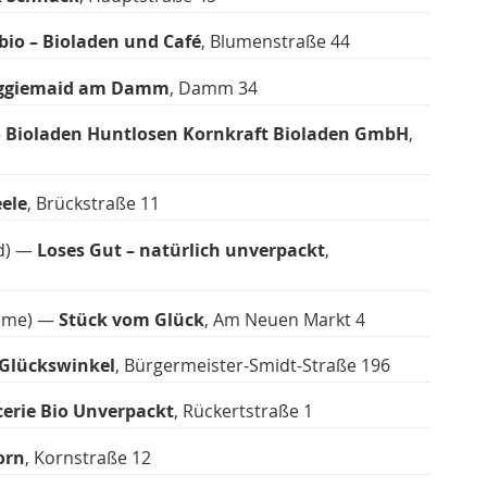
bio – Bioladen und Café
, Blumenstraße 44
ggiemaid am Damm
, Damm 34
—
Bioladen Huntlosen Kornkraft Bioladen GmbH
,
eele
, Brückstraße 11
nd) —
Loses Gut – natürlich unverpackt
,
mme) —
Stück vom Glück
, Am Neuen Markt 4
Glückswinkel
, Bürgermeister-Smidt-Straße 196
icerie Bio Unverpackt
, Rückertstraße 1
orn
, Kornstraße 12