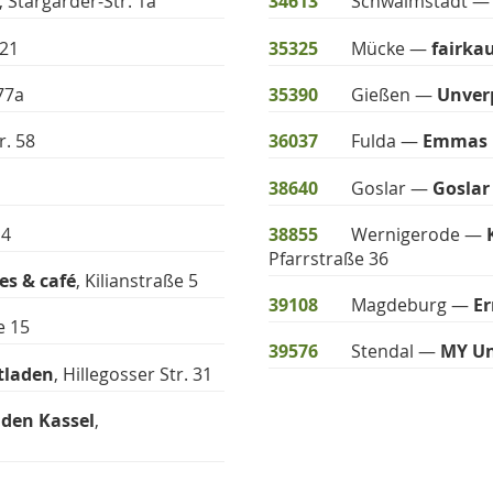
, Stargarder-Str. 1a
34613
Schwalmstadt 
 21
35325
Mücke —
fairka
77a
35390
Gießen —
Unver
r. 58
36037
Fulda —
Emmas 
38640
Goslar —
Goslar
 4
38855
Wernigerode —
Pfarrstraße 36
es & café
, Kilianstraße 5
39108
Magdeburg —
Er
e 15
39576
Stendal —
MY Un
tladen
, Hillegosser Str. 31
aden Kassel
,