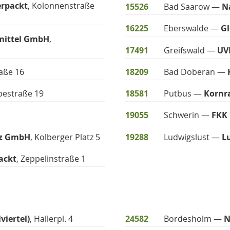
erpackt
, Kolonnenstraße
15526
Bad Saarow —
N
16225
Eberswalde —
Gl
smittel GmbH
,
17491
Greifswald —
UV
raße 16
18209
Bad Doberan —
lbestraße 19
18581
Putbus —
Kornr
19055
Schwerin —
FKK
ez GmbH
, Kolberger Platz 5
19288
Ludwigslust —
L
ackt
, Zeppelinstraße 1
viertel)
, Hallerpl. 4
24582
Bordesholm —
N