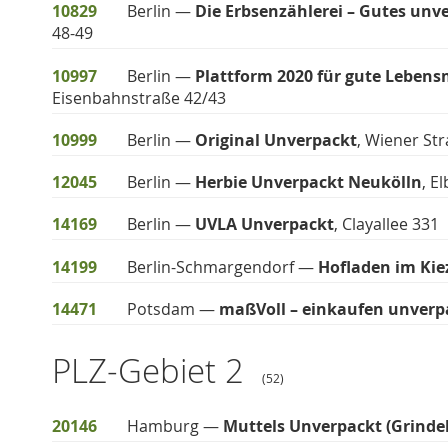
10829
Berlin —
Die Erbsenzählerei – Gutes unv
48-49
10997
Berlin —
Plattform 2020 für gute Leben
Eisenbahnstraße 42/43
10999
Berlin —
Original Unverpackt
, Wiener St
12045
Berlin —
Herbie Unverpackt Neukölln
, E
14169
Berlin —
UVLA Unverpackt
, Clayallee 331
14199
Berlin-Schmargendorf —
Hofladen im Ki
14471
Potsdam —
maßVoll – einkaufen unverp
PLZ-Gebiet 2
(52)
20146
Hamburg —
Muttels Unverpackt (Grindel