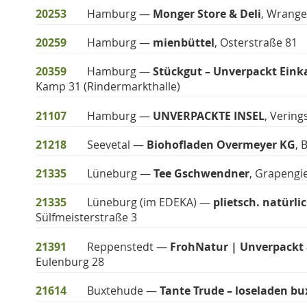
20253
Hamburg —
Monger Store & Deli
, Wrange
20259
Hamburg —
mienbüttel
, Osterstraße 81
20359
Hamburg —
Stückgut – Unverpackt Einka
Kamp 31 (Rindermarkthalle)
21107
Hamburg —
UNVERPACKTE INSEL
, Vering
21218
Seevetal —
Biohofladen Overmeyer KG
, 
21335
Lüneburg —
Tee Gschwendner
, Grapengi
21335
Lüneburg (im EDEKA) —
plietsch. natürl
Sülfmeisterstraße 3
21391
Reppenstedt —
FrohNatur | Unverpackt 
Eulenburg 28
21614
Buxtehude —
Tante Trude – loseladen b