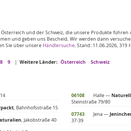
, Österreich und der Schweiz, die unsere Produkte führen o
ehmen und geben uns Bescheid. Wir werden dann versuchen d
den Sie über unsere
Händlersuche
. Stand: 11.06.2026, 31
8
9
|
Weitere Länder:
Österreich
Schweiz
 14
06108
Halle —
Naturel
Steinstraße 79/80
packt
, Bahnhofsstraße 15
07743
Jena —
Jeninche
aturalien
, Jakobstraße 40
37-39