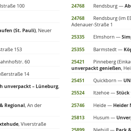
lstraße 100
24768
Rendsburg —
Ab
24768
Rendsburg (im 
Adenauer-Straße 1
ufen (St. Pauli)
, Neuer
25335
Elmshorn —
Sim
straße 153
25355
Barmstedt —
Kö
Bahnhofstr. 60
25421
Pinneberg (Einka
unverpackt genießen
, He
eßerstraße 14
25451
Quickborn —
UN
ich unverpackt – Lüneburg
,
25524
Itzehoe —
Stück 
& Regional
, An der
25746
Heide —
Heider 
25813
Husum —
Unver
uxtehude
, Viverstraße
25899
Niebüll —
Pack 