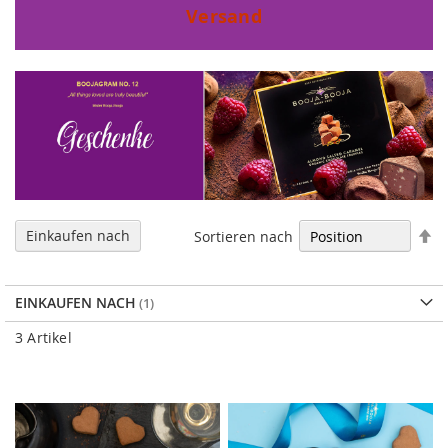
Versand
In
Einkaufen nach
Sortieren nach
ab
Re
EINKAUFEN NACH
3
Artikel