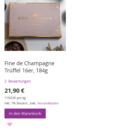
Fine de Champagne
Trüffel 16er, 184g
2
Bewertungen
21,90 €
119,02€ pro kg
Inkl. 7% Steuern
,
exkl.
Versandkosten
In den Warenkorb
ZUR
WUNSCHLISTE