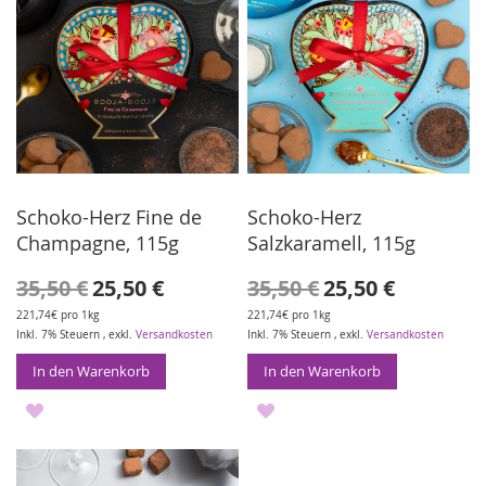
Schoko-Herz Fine de
Schoko-Herz
Champagne, 115g
Salzkaramell, 115g
Sonderangebot
Sonderangebot
35,50 €
25,50 €
35,50 €
25,50 €
221,74€ pro 1kg
221,74€ pro 1kg
Inkl. 7% Steuern
,
exkl.
Versandkosten
Inkl. 7% Steuern
,
exkl.
Versandkosten
In den Warenkorb
In den Warenkorb
ZUR
ZUR
WUNSCHLISTE
WUNSCHLISTE
HINZUFÜGEN
HINZUFÜGEN